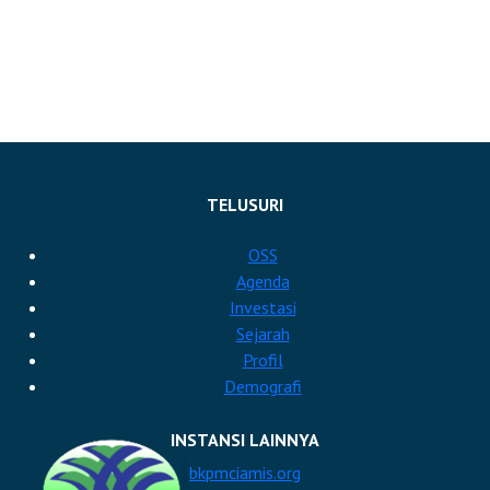
TELUSURI
OSS
Agenda
Investasi
Sejarah
Profil
Demografi
INSTANSI LAINNYA
bkpmciamis.org