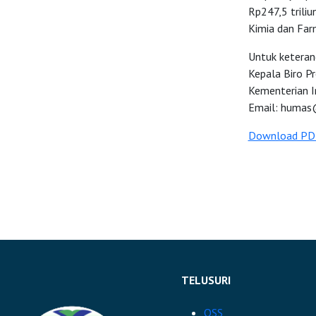
Rp247,5 triliu
Kimia dan Farm
Untuk keteran
Kepala Biro P
Kementerian I
Email:
humas@
Download PD
TELUSURI
OSS