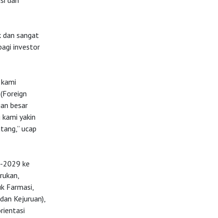
si dan
 dan sangat
agi investor
 kami
 (Foreign
an besar
 kami yakin
tang,” ucap
5-2029 ke
arukan,
k Farmasi,
dan Kejuruan),
rientasi