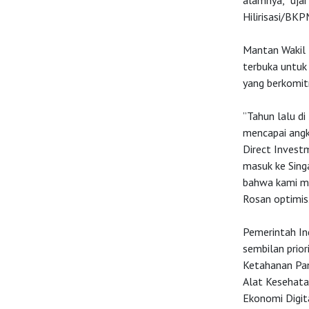
alamnya,” uja
Hilirisasi/BKPM
Mantan Wakil
terbuka untuk
yang berkomit
”Tahun lalu di
mencapai angka 
Direct Invest
masuk ke Singa
bahwa kami ma
Rosan optimis
Pemerintah In
sembilan priori
Ketahanan Pan
Alat Kesehatan
Ekonomi Digit