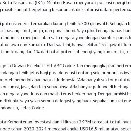
u Kota Nusantara (IKN). Menteri Rosan menyoroti potensi energi te
 masih sangat berpeluang besar untuk dieksplorasi dalam pertemuan
 potensi energi terbarukan kurang lebih 3.700 gigawatt. Sebagian be
air, pasang surut, angin, dan panas bumi. Saya pikir tenaga panas bu
na Indonesia menjadi salah satu negara yang dengan sumber panas 
ulau Jawa dan Sumatra. Dan saat ini, hanya sekitar 13 gigawatt kap
kan, kurang dari 1% dari total potensial energi yang kami miliki,” 
gota Dewan Eksekutif EU-ABC Corine Tap mengungkapkan pertemu
dangan lebih jelas bagi para delegasi tentang sektor prioritas inv
an oleh pemerintahan baru di Indonesia. ”Ada banyak sektor mulai da
g konsumsi, jasa, dan lain sebagainya. Ada banyak peluang di berbagai 
lah negara yang luas dan masih terus berkembang. Dengan ambisi b
n di dunia, saya yakin semua delegasi yang hadir sepakat untuk te
donesia,” jelas Corine.
ta Kementerian Investasi dan Hilirisasi/BKPM tercatat total inves
eriode tahun 2020-2024 mencapai angka USD16,5 miliar atau seta